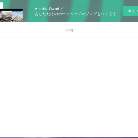
Ameba Owndで
今す
あなただけのホームページやブログをつくろう
Blog