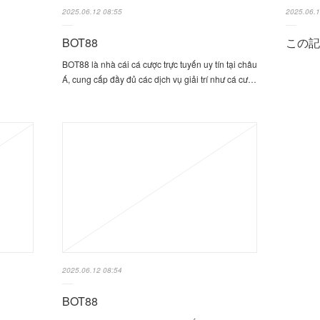
2025.06.12 08:55
2025.06.1
BOT88
この
BOT88 là nhà cái cá cược trực tuyến uy tín tại châu
Á, cung cấp đầy đủ các dịch vụ giải trí như cá cư…
2025.06.12 08:54
BOT88