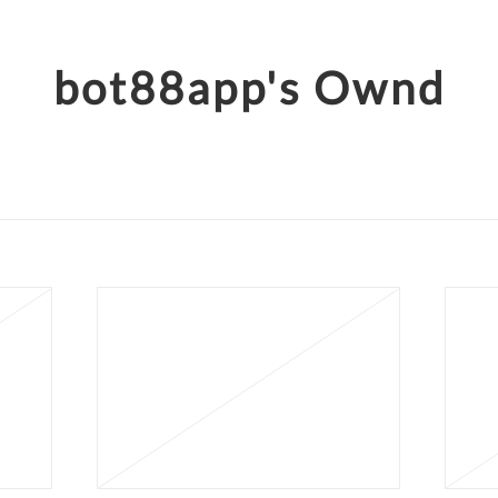
bot88app's Ownd